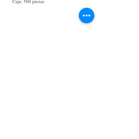
Caja: 500 piezas 
Información de producto
Hechos de bagazo caña de azúcar. Libre de 
plástico, cloro y revestimientos. Para 
microondas. La fibra moldeada es resistente 
a la grasa y a la humedad. Biodegradables, 
compostables y reciclables.
Siguenos
Contactanos
info@thinkeco.mx
+(52) 5530382494
Ciudad de México