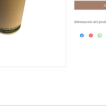
A
Información del prod
El Vaso de Bambú es una 
que desean dar una image
color café muy agradable
demuestra que es un auté
resiste altas temperaturas
bebidas calientes. Si lo
ecológica sin duda esta 