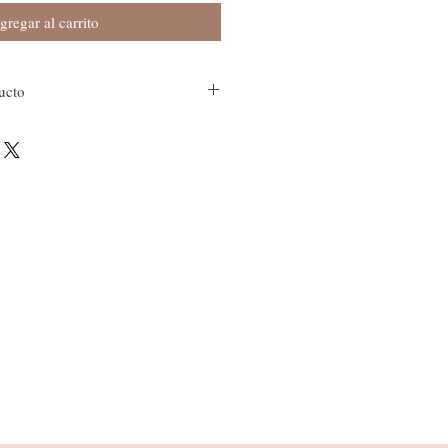
gregar al carrito
ucto
excelente opción para las cafeterías 
n original en su presentación. Tiene un 
 y está grabado con un texto que 
ntico producto biodegradable. El vaso 
 por lo que lo puedes utilizar para 
 que deseas es una presentación muy 
es tu mejor opción.